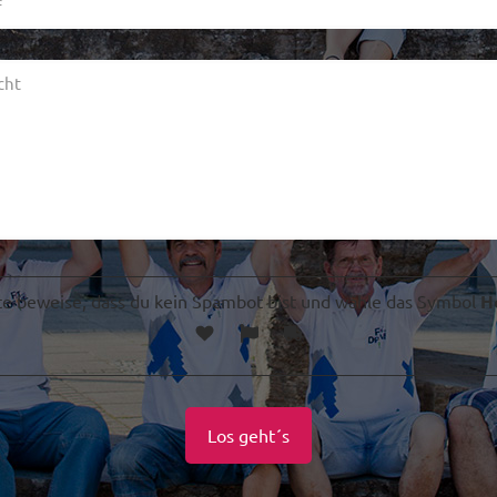
te beweise, dass du kein Spambot bist und wähle das Symbol
H