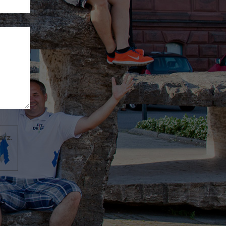
erz
.