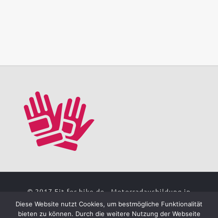
© 2017 Fit for bike.de - Motorradausbildung in
Kaiserslautern. Powered by Fahrschule Fit for
Diese Website nutzt Cookies, um bestmögliche Funktionalität
Drive |
Impressum
|
Datenschutz
| Umsetzung:
bieten zu können. Durch die weitere Nutzung der Webseite